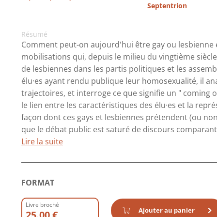
Septentrion
Résumé
Comment peut-on aujourd'hui être gay ou lesbienne en
mobilisations qui, depuis le milieu du vingtième sièc
de lesbiennes dans les partis politiques et les assem
élu·es ayant rendu publique leur homosexualité, il anal
trajectoires, et interroge ce que signifie un " coming o
le lien entre les caractéristiques des élu·es et la rep
façon dont ces gays et lesbiennes prétendent (ou non)
que le débat public est saturé de discours comparant l
Lire la suite
FORMAT
Livre broché
Ajouter au panier
25.00 €