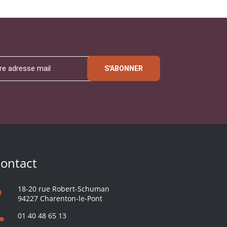
S'ABONNER
ontact
18-20 rue Robert-Schuman
94227 Charenton-le-Pont
01 40 48 65 13