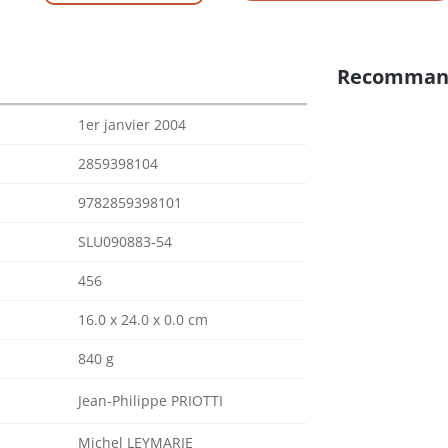
Recomman
1er janvier 2004
2859398104
9782859398101
SLU090883-54
456
16.0 x 24.0 x 0.0 cm
840 g
Jean-Philippe PRIOTTI
Michel LEYMARIE