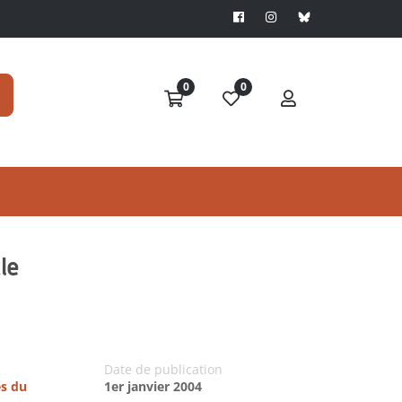
0
0
le
Date de publication
es du
1er janvier 2004