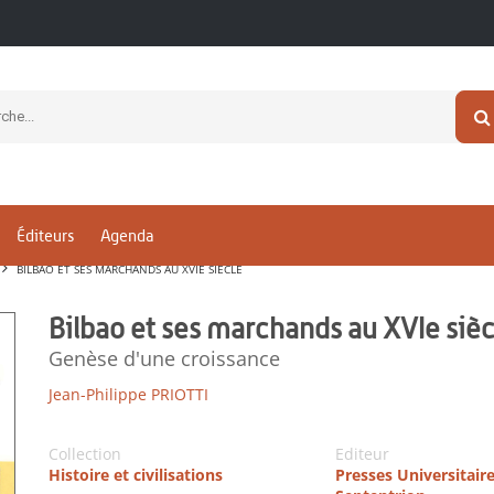
Éditeurs
Agenda
BILBAO ET SES MARCHANDS AU XVIE SIÈCLE
Bilbao et ses marchands au XVIe sièc
Genèse d'une croissance
Jean-Philippe PRIOTTI
Collection
Editeur
Histoire et civilisations
Presses Universitair