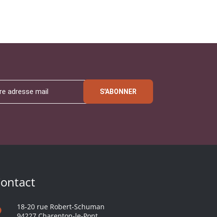
S'ABONNER
ontact
18-20 rue Robert-Schuman
94227 Charenton-le-Pont