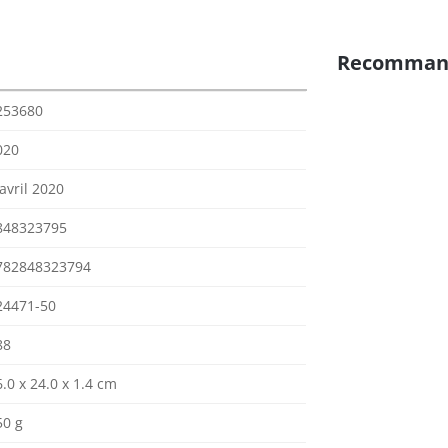
Recomman
253680
020
avril 2020
848323795
782848323794
24471-50
88
.0 x 24.0 x 1.4 cm
50 g