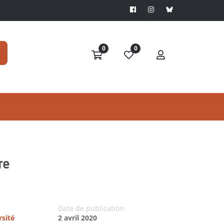
0
0
re
Date de publication
rsité
2 avril 2020