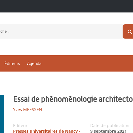
Éditeurs
Agenda
Essai de phénoménologie architect
Yves MEESSEN
Editeur
Date de publication
Presses universitaires de Nancy -
9 septembre 2021