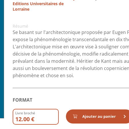
Editions Universitaires de
Lorraine
Résumé
Se basant sur l'architectonique proposée par Eugen Fin
expose la phénoménologie transcendantale en dix thè
L'architectonique mise en œuvre vise à souligner combi
décisive de la phénoménologie, modifie radicalement
prévalant dans la modernité. Héritier de Kant mais au
aussi un bouleversement de la révolution copernicien
phénomène et chose en soi.
FORMAT
Livre broché
Ajouter au panier
12.00 €