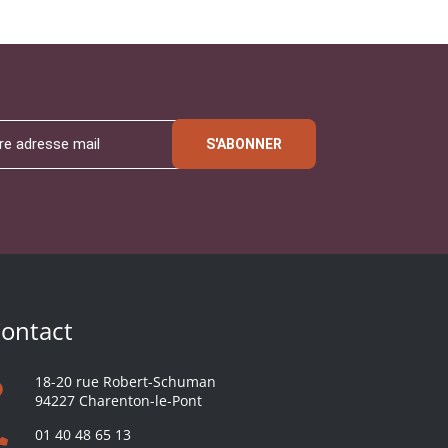
S'ABONNER
ontact
18-20 rue Robert-Schuman
94227 Charenton-le-Pont
01 40 48 65 13