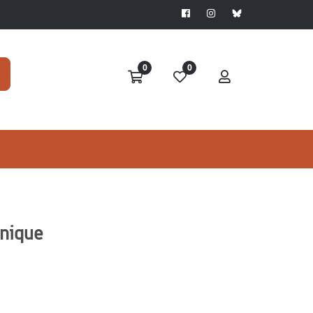
0
0
onique