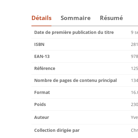
Détails
Sommaire
Résumé
Date de première publication du titre
9 s
ISBN
28
EAN-13
97
Référence
125
Nombre de pages de contenu principal
13
Format
16.
Poids
230
Auteur
Yv
Collection dirigée par
Ch