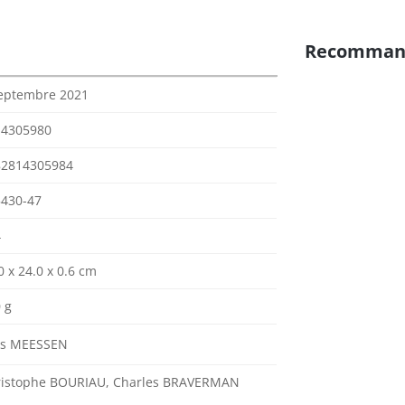
Recomman
eptembre 2021
14305980
82814305984
430-47
4
0 x 24.0 x 0.6 cm
 g
es MEESSEN
ristophe BOURIAU, Charles BRAVERMAN