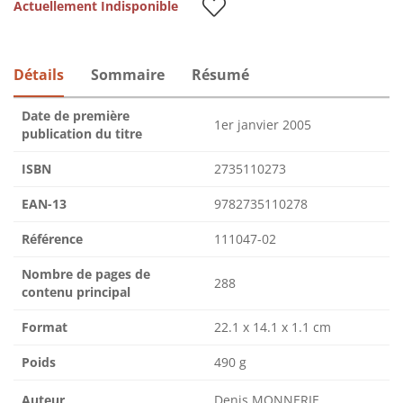
Actuellement Indisponible
Détails
Sommaire
Résumé
Date de première
1er janvier 2005
publication du titre
ISBN
2735110273
EAN-13
9782735110278
Référence
111047-02
Nombre de pages de
288
contenu principal
Format
22.1 x 14.1 x 1.1 cm
Poids
490 g
Auteur
Denis MONNERIE