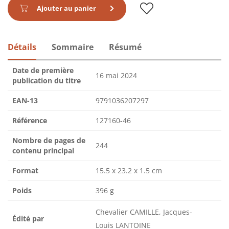
Ajouter au panier
Détails
Sommaire
Résumé
Date de première
16 mai 2024
publication du titre
EAN-13
9791036207297
Référence
127160-46
Nombre de pages de
244
contenu principal
Format
15.5 x 23.2 x 1.5 cm
Poids
396 g
Chevalier CAMILLE, Jacques-
Édité par
Louis LANTOINE