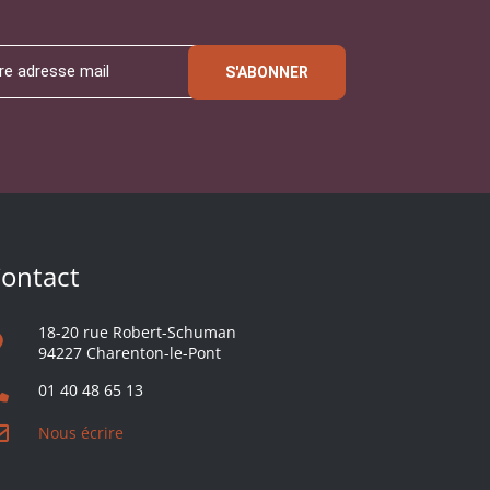
S'ABONNER
ontact
18-20 rue Robert-Schuman
94227 Charenton-le-Pont
01 40 48 65 13
Nous écrire