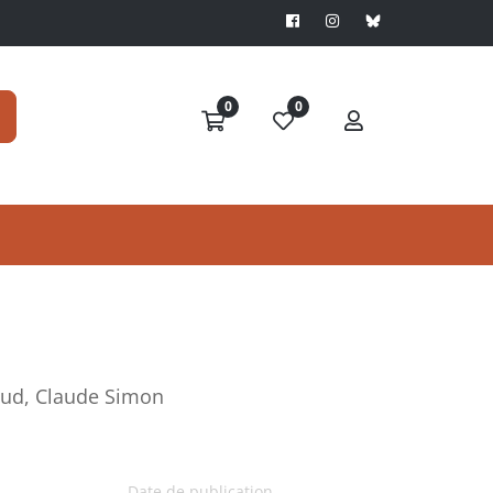
0
0
aud, Claude Simon
Date de publication