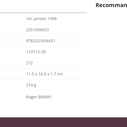
Recomman
1er janvier 1998
2251606653
9782251606651
110713-39
272
11.5 x 16.0 x 1.7 cm
214 g
Roger BARNY