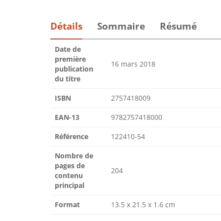
Détails
Sommaire
Résumé
Date de
première
16 mars 2018
publication
du titre
ISBN
2757418009
EAN-13
9782757418000
Référence
122410-54
Nombre de
pages de
204
contenu
principal
Format
13.5 x 21.5 x 1.6 cm