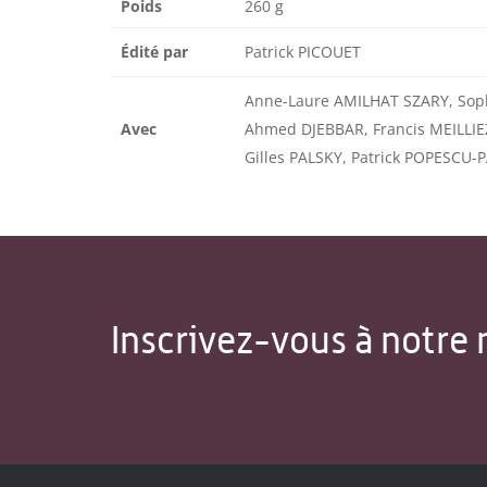
Poids
260 g
Édité par
Patrick PICOUET
Anne-Laure AMILHAT SZARY, Sop
Avec
Ahmed DJEBBAR, Francis MEILLIEZ
Gilles PALSKY, Patrick POPESCU
Inscrivez-vous à notre 