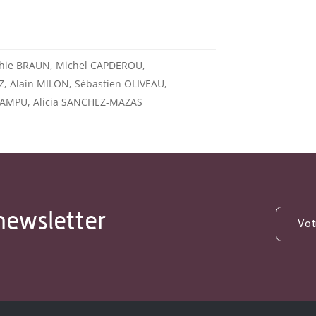
hie BRAUN, Michel CAPDEROU,
, Alain MILON, Sébastien OLIVEAU,
-PAMPU, Alicia SANCHEZ-MAZAS
newsletter