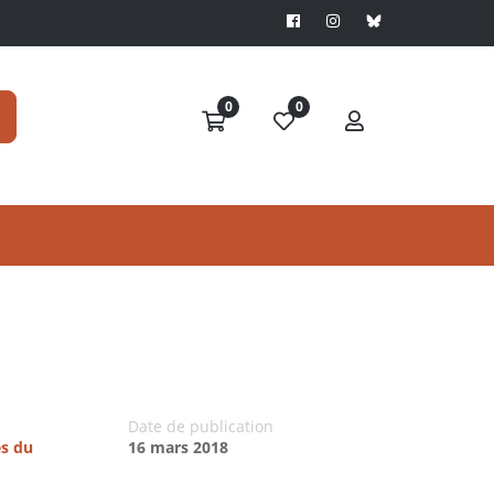
0
0
Date de publication
es du
16 mars 2018