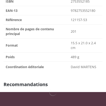
ISBN
2753552185
EAN-13
9782753552180
Référence
121157-53
Nombre de pages de contenu
201
principal
15.5 x 21.0 x 2.4
Format
cm
Poids
489 g
Coordination éditoriale
David MARTENS
Recommandations