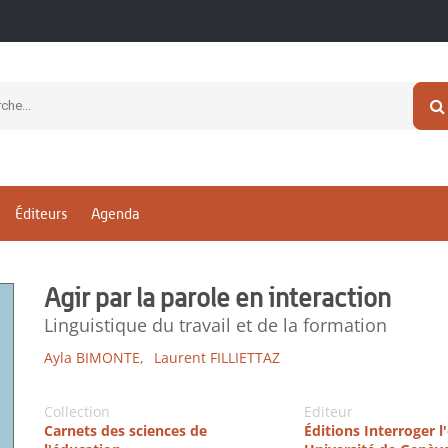
Éditeurs
Agenda
Agir par la parole en interaction
Linguistique du travail et de la formation
Ayla BIMONTE,
Laurent FILLIETTAZ
Collection
Editeur
Carnets des sciences de
Éditions Interroger l