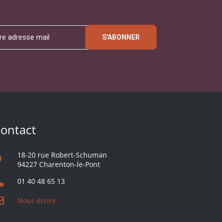
S'ABONNER
ontact
18-20 rue Robert-Schuman
94227 Charenton-le-Pont
01 40 48 65 13
Nous écrire