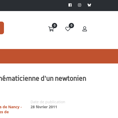
0
0
athématicienne d'un newtonien
Date de publication
es de Nancy -
28 février 2011
es de