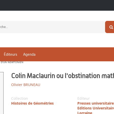
Éditeurs
Agenda
E D'UN NEWTONIEN
Colin Maclaurin ou l'obstination m
Olivier BRUNEAU
Collection
Editeur
Histoires de Géométries
Presses universitair
Editions Universitair
Lorraine