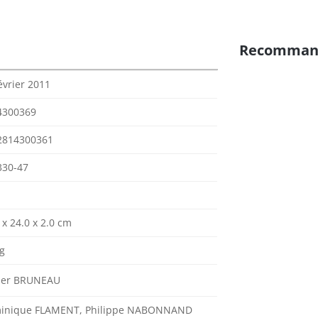
Recomman
évrier 2011
4300369
2814300361
330-47
 x 24.0 x 2.0 cm
g
vier BRUNEAU
inique FLAMENT, Philippe NABONNAND