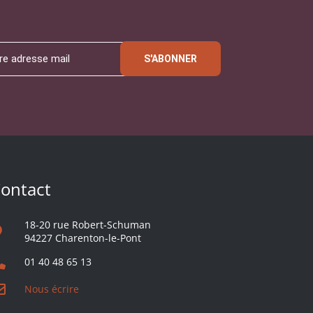
S'ABONNER
ontact
18-20 rue Robert-Schuman
94227 Charenton-le-Pont
01 40 48 65 13
Nous écrire