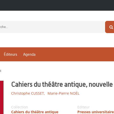
Éditeurs
Agenda
5
Cahiers du théâtre antique, nouvelle
Christophe CUSSET,
Marie-Pierre NOËL
Collection
Editeur
Cahiers du théâtre antique
Presses universitaire