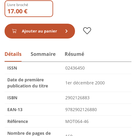
Livre broché
17.00 €
Ajouter au panier
Détails
Sommaire
Résumé
ISSN
02436450
Date de première
1er décembre 2000
publication du titre
ISBN
2902126883
EAN-13
9782902126880
Référence
MOT064-46
Nombre de pages de