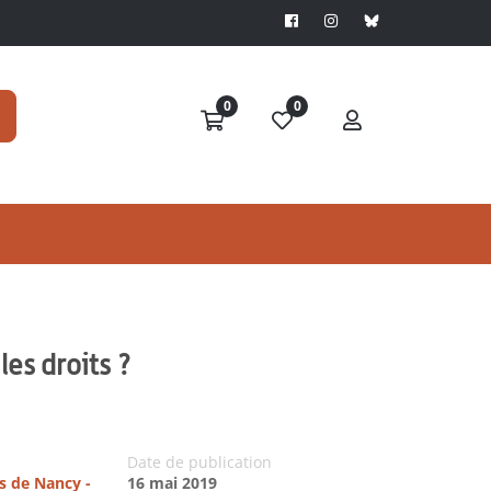
0
0
les droits ?
Date de publication
es de Nancy -
16 mai 2019