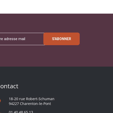
S'ABONNER
ontact
18-20 rue Robert-Schuman
94227 Charenton-le-Pont
01 40 48 65 13