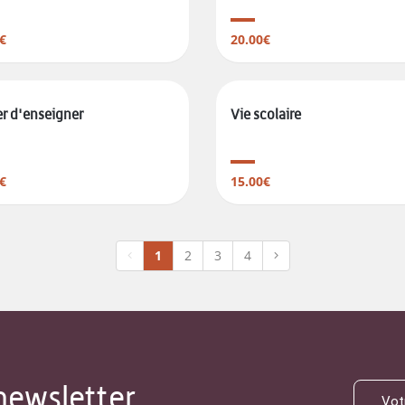
€
20.00€
r d'enseigner
Vie scolaire
€
15.00€
1
2
3
4
newsletter