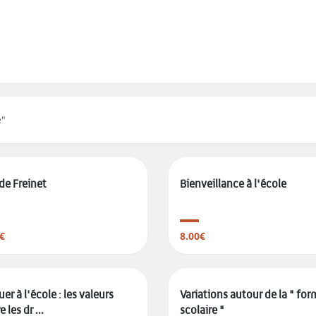
e
"
de Freinet
Bienveillance à l'école
€
8.00€
er à l'école : les valeurs
Variations autour de la " fo
 les dr ...
scolaire "