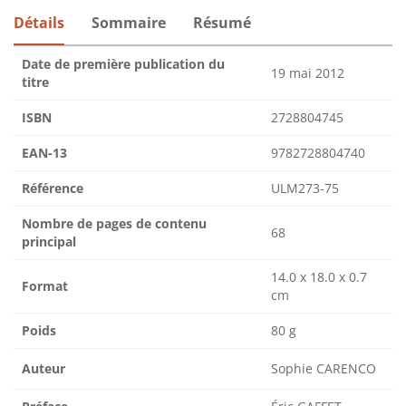
Détails
Sommaire
Résumé
Date de première publication du
19 mai 2012
titre
ISBN
2728804745
EAN-13
9782728804740
Référence
ULM273-75
Nombre de pages de contenu
68
principal
14.0 x 18.0 x 0.7
Format
cm
Poids
80 g
Auteur
Sophie CARENCO