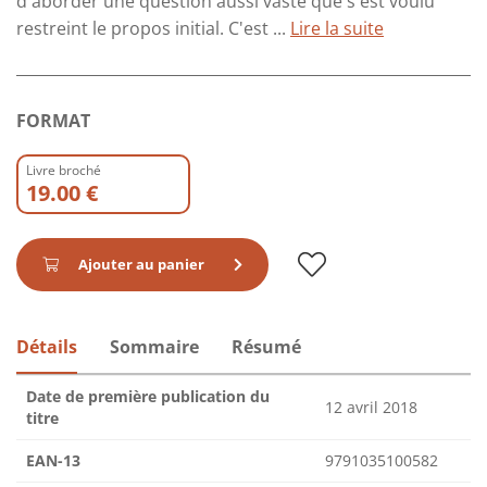
d'aborder une question aussi vaste que s'est voulu
restreint le propos initial. C'est ...
Lire la suite
FORMAT
Livre broché
19.00 €
Ajouter au panier
Détails
Sommaire
Résumé
Date de première publication du
12 avril 2018
titre
EAN-13
9791035100582