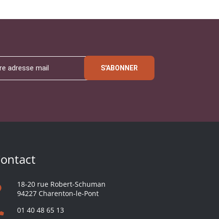
S'ABONNER
ontact
18-20 rue Robert-Schuman
94227 Charenton-le-Pont
01 40 48 65 13