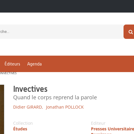
Éditeurs
Agenda
INVECTIVES
Invectives
Quand le corps reprend la parole
Didier GIRARD,
Jonathan POLLOCK
Collection
Editeur
Études
Presses Universitair