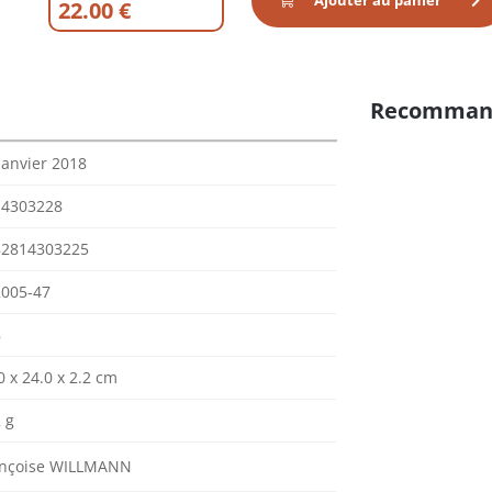
Ajouter au panier
22.00 €
Recomman
janvier 2018
14303228
82814303225
005-47
8
0 x 24.0 x 2.2 cm
 g
ançoise WILLMANN