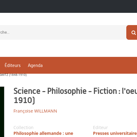
Éditeurs
Agenda
SWITZ (1848-1910)
Science - Philosophie - Fiction : l'
1910)
Françoise WILLMANN
Collection
Editeur
Philosophie allemande : une
Presses universitair