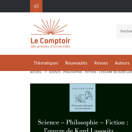
Thématiques
Nouveautés
Revues
Auteurs
ACCUEIL
SCIENCE - PHILOSOPHIE - FICTION : L'OEUVRE DE KURD LAS