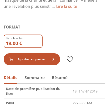
masque de la charité et de la " confiance " – mène à
une révélation plus sinistr ...
Lire la suite
FORMAT
Livre broché
19.00 €
Ajouter au panier
Détails
Sommaire
Résumé
Date de première publication du
18 janvier 2019
titre
ISBN
2728806144