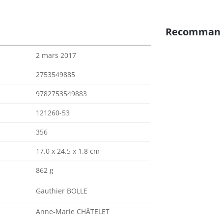
Recomman
2 mars 2017
2753549885
9782753549883
121260-53
356
17.0 x 24.5 x 1.8 cm
862 g
Gauthier BOLLE
Anne-Marie CHÂTELET