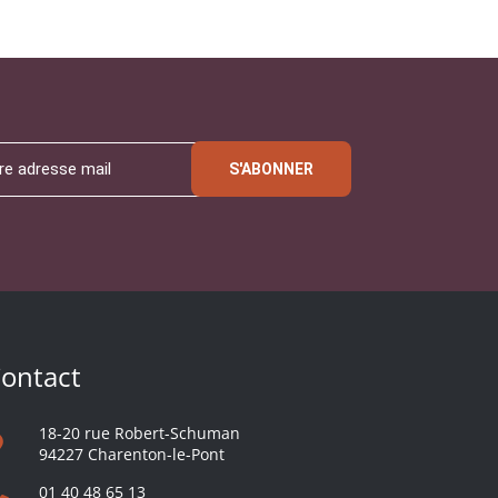
S'ABONNER
ontact
18-20 rue Robert-Schuman
94227 Charenton-le-Pont
01 40 48 65 13