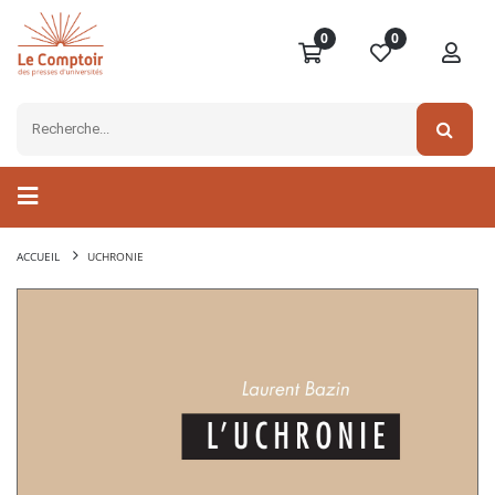
0
0
ACCUEIL
UCHRONIE