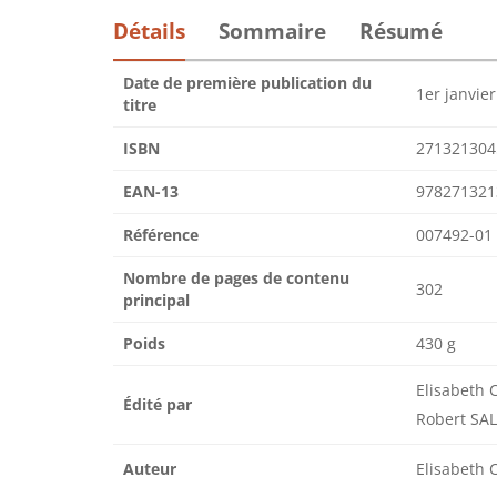
Détails
Sommaire
Résumé
Date de première publication du
1er janvie
titre
ISBN
271321304
EAN-13
978271321
Référence
007492-01
Nombre de pages de contenu
302
principal
Poids
430 g
Elisabeth
Édité par
Robert SAL
Auteur
Elisabeth