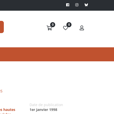
0
0
IS
Date de publication
es hautes
1er janvier 1998