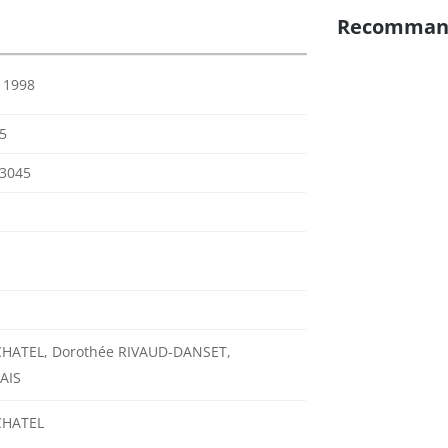
Recomman
r 1998
5
3045
 CHATEL, Dorothée RIVAUD-DANSET,
AIS
 CHATEL