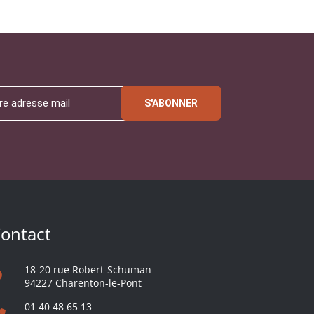
S'ABONNER
ontact
18-20 rue Robert-Schuman
94227 Charenton-le-Pont
01 40 48 65 13