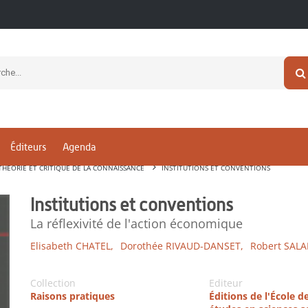
Éditeurs
Agenda
THÉORIE ET CRITIQUE DE LA CONNAISSANCE
INSTITUTIONS ET CONVENTIONS
Institutions et conventions
La réflexivité de l'action économique
Elisabeth CHATEL,
Dorothée RIVAUD-DANSET,
Robert SALA
Collection
Editeur
Raisons pratiques
Éditions de l'École d