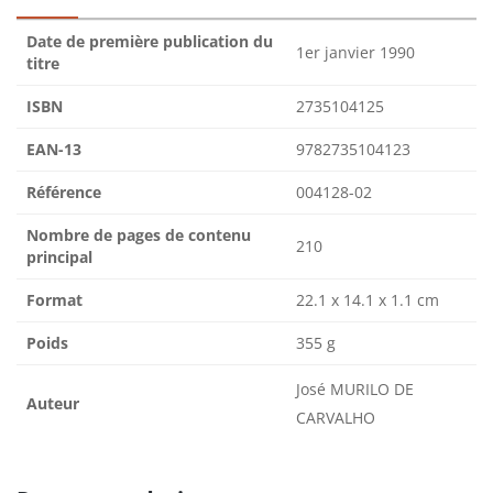
Date de première publication du
1er janvier 1990
titre
ISBN
2735104125
EAN-13
9782735104123
Référence
004128-02
Nombre de pages de contenu
210
principal
Format
22.1 x 14.1 x 1.1 cm
Poids
355 g
José MURILO DE
Auteur
CARVALHO