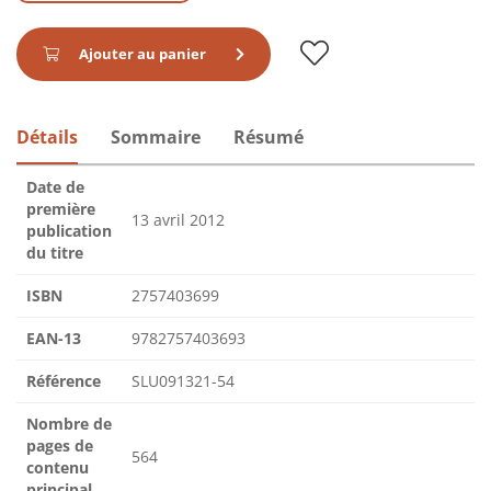
Ajouter au panier
Détails
Sommaire
Résumé
Date de
première
13 avril 2012
publication
du titre
ISBN
2757403699
EAN-13
9782757403693
Référence
SLU091321-54
Nombre de
pages de
564
contenu
principal