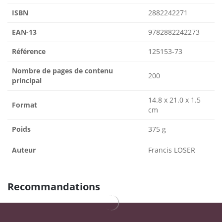
ISBN
2882242271
EAN-13
9782882242273
Référence
125153-73
Nombre de pages de contenu
200
principal
14.8 x 21.0 x 1.5
Format
cm
Poids
375 g
Auteur
Francis LOSER
Recommandations