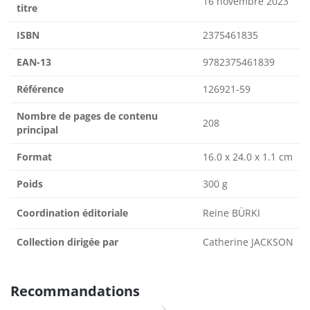
16 novembre 2023
titre
ISBN
2375461835
EAN-13
9782375461839
Référence
126921-59
Nombre de pages de contenu
208
principal
Format
16.0 x 24.0 x 1.1 cm
Poids
300 g
Coordination éditoriale
Reine BÜRKI
Collection dirigée par
Catherine JACKSON
Recommandations