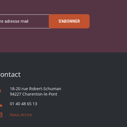
S'ABONNER
ontact
18-20 rue Robert-Schuman
94227 Charenton-le-Pont
01 40 48 65 13
Nous écrire