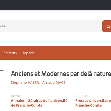
Éditeurs
Agenda
Anciens et Modernes par delà nature
Stéphane HABER,
Arnaud MACÉ
Revue
Editeur
Annales littéraires de l'université
Presses universitaire
de Franche-Comté
Franche-Comté