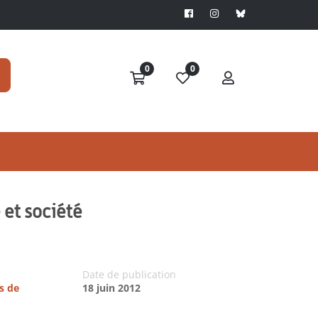
0
0
 et société
Date de publication
s de
18 juin 2012