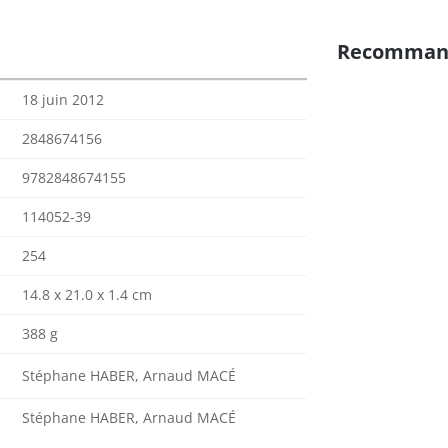
Recomman
18 juin 2012
2848674156
9782848674155
114052-39
254
14.8 x 21.0 x 1.4 cm
388 g
Stéphane HABER, Arnaud MACÉ
Stéphane HABER, Arnaud MACÉ