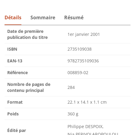
Détails
Sommaire
Résumé
Date de première
1er janvier 2001
publication du titre
ISBN
2735109038
EAN-13
9782735109036
Référence
008859-02
Nombre de pages de
284
contenu principal
Format
22.1 x 14.1 x 1.1 cm
Poids
360 g
Philippe DESPOIX,
Édité par
Nia PERIVOLAROPOULOU