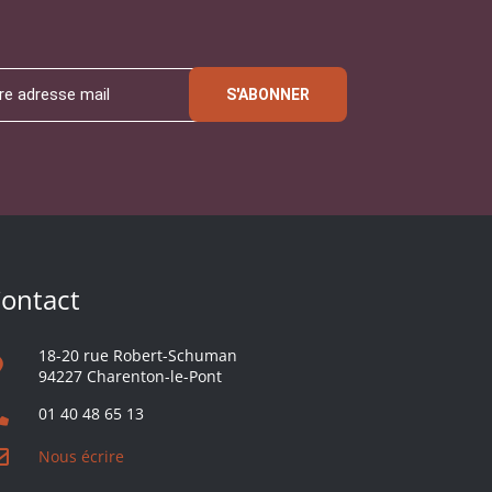
S'ABONNER
ontact
18-20 rue Robert-Schuman
94227 Charenton-le-Pont
01 40 48 65 13
Nous écrire