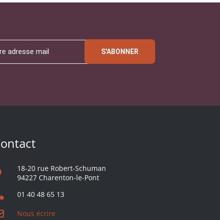
S'ABONNER
ontact
18-20 rue Robert-Schuman
94227 Charenton-le-Pont
01 40 48 65 13
Nous écrire