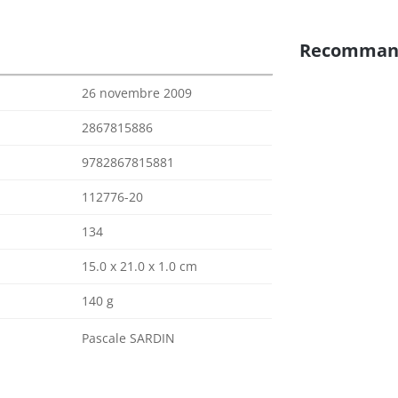
Recomman
26 novembre 2009
2867815886
9782867815881
112776-20
134
15.0 x 21.0 x 1.0 cm
140 g
Pascale SARDIN