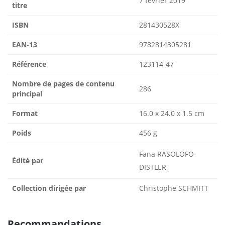
7 février 2019
titre
ISBN
281430528X
EAN-13
9782814305281
Référence
123114-47
Nombre de pages de contenu
286
principal
Format
16.0 x 24.0 x 1.5 cm
Poids
456 g
Fana RASOLOFO-
Édité par
DISTLER
Collection dirigée par
Christophe SCHMITT
Recommandations