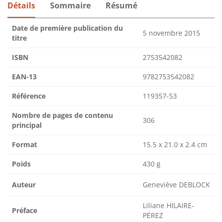
Détails
Sommaire
Résumé
Date de première publication du
5 novembre 2015
titre
ISBN
2753542082
EAN-13
9782753542082
Référence
119357-53
Nombre de pages de contenu
306
principal
Format
15.5 x 21.0 x 2.4 cm
Poids
430 g
Auteur
Geneviève DEBLOCK
Liliane HILAIRE-
Préface
PÉREZ