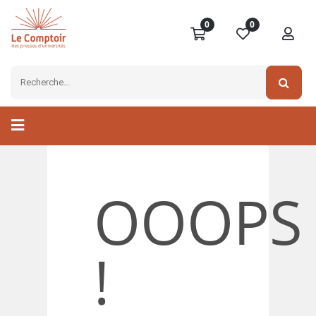
0
0
OOOPS
!