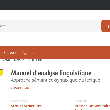
Éditeurs
Agenda
MANUEL D'ANALYSE LINGUISTIQUE
Manuel d'analyse linguistique
Approche sémantico-syntaxique du lexique
Gaston GROSS
Collection
Editeur
Sens et Structures
Presses Universitair