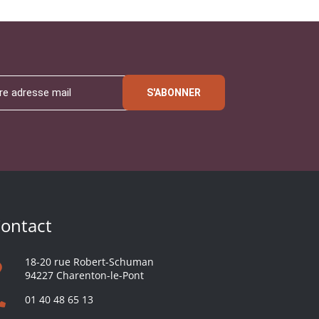
S'ABONNER
ontact
18-20 rue Robert-Schuman
94227 Charenton-le-Pont
01 40 48 65 13