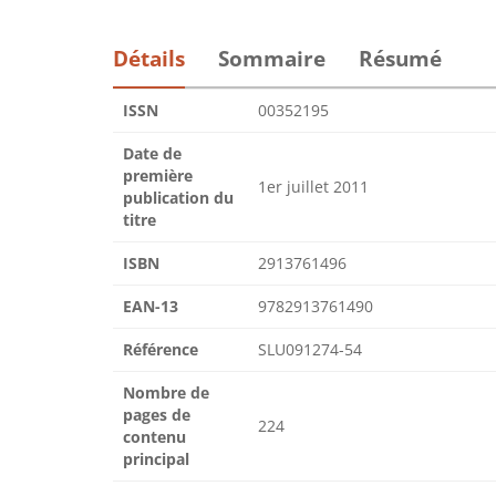
Détails
Sommaire
Résumé
ISSN
00352195
Date de
première
1er juillet 2011
publication du
titre
ISBN
2913761496
EAN-13
9782913761490
Référence
SLU091274-54
Nombre de
pages de
224
contenu
principal