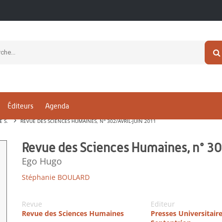
Éditeurs
Agenda
E S.
REVUE DES SCIENCES HUMAINES, N° 302/AVRIL-JUIN 2011
Revue des Sciences Humaines, n° 30
Ego Hugo
Stéphanie BOULARD
Revue
Editeur
Revue des Sciences Humaines
Presses Universitair