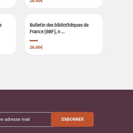
26.00€
e
Bulletin des bibliothèques de
France (BBF), n ...
26.00€
S'ABONNER