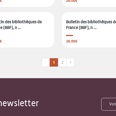
€
26.00€
tin des bibliothèques de
Bulletin des bibliothèques d
 (BBF), n ...
France (BBF), n ...
€
26.00€
1
2
newsletter