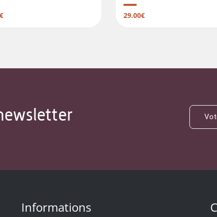
€
29.00€
newsletter
Informations
C