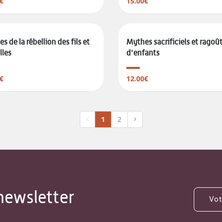
€
15.00€
s de la rébellion des fils et
Mythes sacrificiels et ragoû
lles
d'enfants
€
12.00€
1
2
newsletter