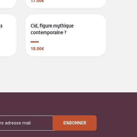
17.00€
ts
Cid, figure mythique
contemporaine ?
18.00€
S'ABONNER