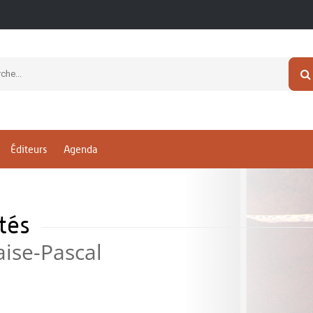
Éditeurs
Agenda
étés
aise-Pascal