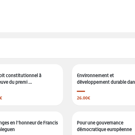
oit constitutionnel à
Environnement et
euve du premi ...
développement durable dans 
€
26.00€
ges en l'honneur de Francis
Pour une gouvernance
aleguen
démocratique européenne