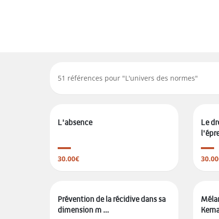
51
références pour "
L'univers des normes
"
L'absence
Le dr
l'épr
30.00€
30.00
Prévention de la récidive dans sa
Mélan
dimension m ...
Kern