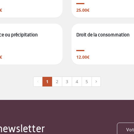
€
25.00€
ce ou précipitation
Droit de la consommation
€
12.00€
1
2
3
4
5
newsletter