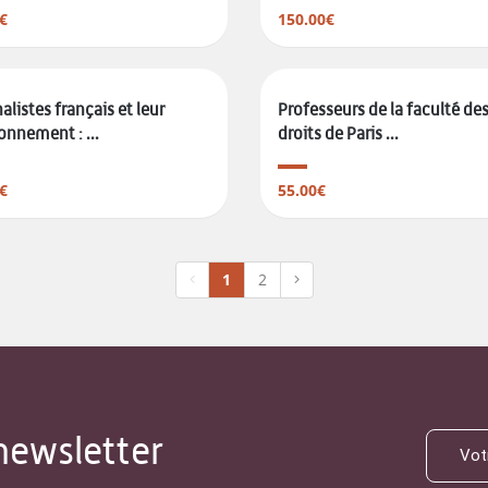
€
150.00€
alistes français et leur
Professeurs de la faculté de
onnement : ...
droits de Paris ...
€
55.00€
1
2
newsletter