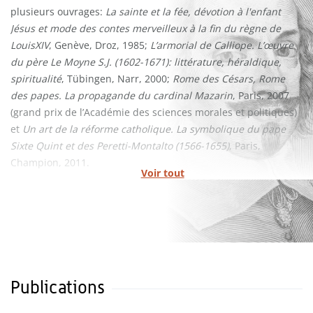
plusieurs ouvrages:
La sainte et la fée, dévotion à l'enfant
Jésus et mode des contes merveilleux à la fin du règne de
LouisXIV
, Genève, Droz, 1985;
L’armorial de Calliope. L’œuvre
du père Le Moyne S.J. (1602-1671): littérature, héraldique,
spiritualité
, Tübingen, Narr, 2000;
Rome des Césars, Rome
des papes. La propagande du cardinal Mazarin
, Paris, 2007
(grand prix de l’Académie des sciences morales et politiques)
et
Un art de la réforme catholique. La symbolique du pape
Sixte Quint et des Peretti-Montalto (1566-1655)
, Paris,
Champion, 2011.
Voir tout
Il a également dirigé les trois volumes
Héraldique et
numismatique, Moyen Âge-Temps modernes
, Mont-Saint-
Aignan, PURH, 2013-2015 ainsi que
Les médailles de Louis XIV
et leur livre
, Mont-Saint-Aignan, PURH, 2016.
Publications