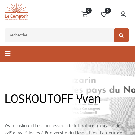
0
0
LOSKOUTOFF Yvan
Yvan Loskoutoff est professeur de littérature française des
e
e
xvi
et xvii
siècles à l'université du Havre. Il est l'auteur de