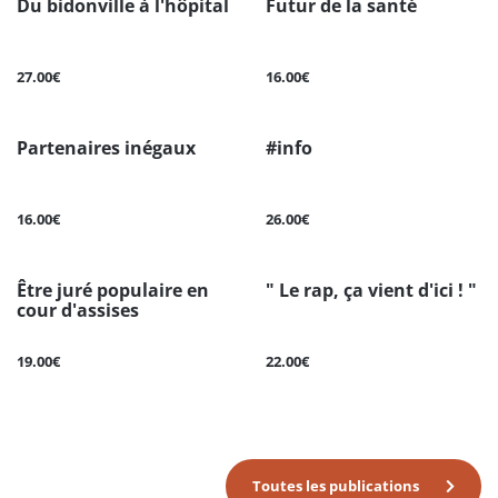
Du bidonville à l'hôpital
Futur de la santé
27.00€
16.00€
Partenaires inégaux
#info
16.00€
26.00€
Être juré populaire en
" Le rap, ça vient d'ici ! "
cour d'assises
19.00€
22.00€
Toutes les publications