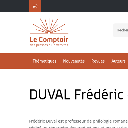
Thématiques
Nouveautés
Revues
Auteurs
DUVAL Frédéric
Frédéric Duval est professeur de philologie romane à
rédigé un répertoire des traductions et manuscrits