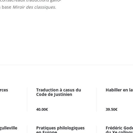
la base
Miroir des classiques
.
rces
Traduction à casus du
Habiller en la
Code de Justinien
40.00€
39.50€
ulleville
Pratiques philologiques
Frédéric Gode
en Europe
du Xe colloqu