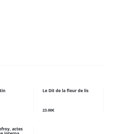
tin
Le Dit de la fleur de lis
23.00€
froy, actes
e interna ...