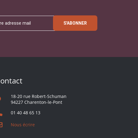
S'ABONNER
ontact
18-20 rue Robert-Schuman
94227 Charenton-le-Pont
01 40 48 65 13
Nous écrire