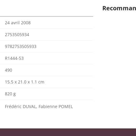
Recomman
24 avril 2008
2753505934
9782753505933
R1444-53
490
15.5 x 21.0 x 1.1 cm
820 g
Frédéric DUVAL, Fabienne POMEL