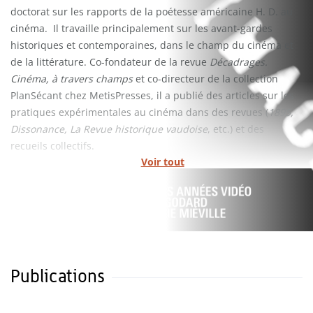
doctorat sur les rapports de la poétesse américaine H. D. au
cinéma. Il travaille principalement sur les avant-gardes
historiques et contemporaines, dans le champ du cinéma et
de la littérature. Co-fondateur de la revue
Décadrages.
Cinéma, à travers champs
et co-directeur de la collection
PlanSécant chez MetisPresses, il a publié des articles sur les
pratiques expérimentales au cinéma dans des revues (
1895,
Dissonance, La Revue historique vaudoise
, etc.) et des
recueils collectifs.
Voir tout
Publications