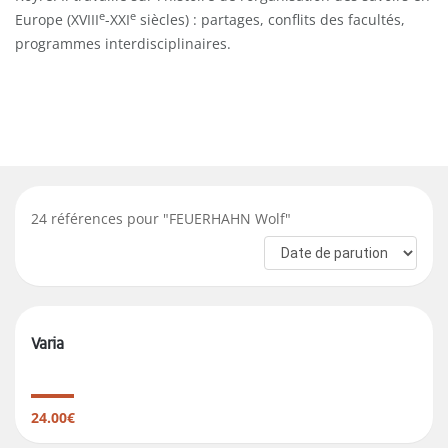
e
e
Europe (XVIII
-XXI
siècles) : partages, conflits des facultés,
programmes interdisciplinaires.
24
références pour "
FEUERHAHN Wolf
"
Varia
24.00€